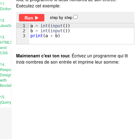
11.
Exécutez cet exemple:
Dictionnaires
step by step
Run
12.
JavaScript
1
a
=
int
(
input
(
))
2
b
=
int
(
input
(
))
3
print
(
a
+
b
)
13.
HTML5
and
CSS
Maintenant c'est ton tour.
Écrivez un programme qui lit
trois
nombres de son entrée et imprime leur somme:
14.
Responsive
Design
with
Bootstrap
15.
jQuery