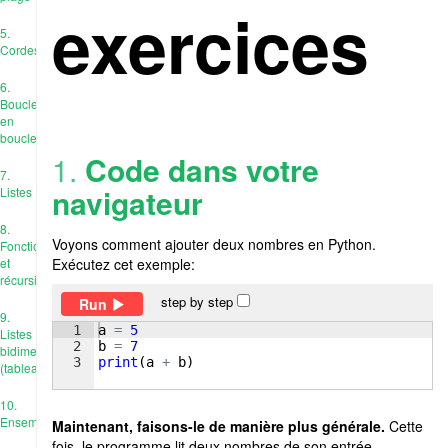
exercices
5.
Cordes
6.
Boucle
en
boucle
1.
Code dans votre
7.
navigateur
Listes
8.
Voyons comment ajouter deux nombres en Python.
Fonctions
et
Exécutez cet exemple:
récursivité
step by step
Run
9.
1
a
=
5
Listes
2
b
=
7
bidimensionnelles
3
print
(
a
+
b
)
(tableaux)
10.
Ensembles
Maintenant, faisons-le de manière plus générale.
Cette
fois, le programme lit deux nombres de son entrée.