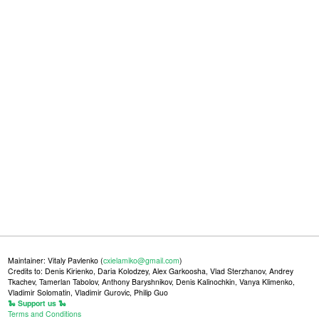
Maintainer: Vitaly Pavlenko (
cxielamiko@gmail.com
)
Credits to: Denis Kirienko, Daria Kolodzey, Alex Garkoosha, Vlad Sterzhanov, Andrey
Tkachev, Tamerlan Tabolov, Anthony Baryshnikov, Denis Kalinochkin, Vanya Klimenko,
Vladimir Solomatin, Vladimir Gurovic, Philip Guo
🐍 Support us 🐍
Terms and Conditions