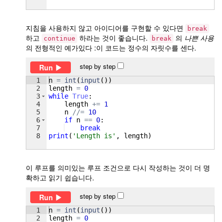
지침을 사용하지 않고 아이디어를 구현할 수 있다면
break
하고
하라는 것이 좋습니다.
의
나쁜 사용
continue
break
의 전형적인 예가있다 :이 코드는 정수의 자릿수를 센다.
step by step
Run
1
n
=
int
(
input
(
))
2
length
=
0
3
while
True
:
4
length
+=
1
5
n
//=
10
6
if
n
==
0
:
7
break
8
print
(
'Length is'
, 
length
)
이 루프를 의미있는 루프 조건으로 다시 작성하는 것이 더 명
확하고 읽기 쉽습니다.
step by step
Run
1
n
=
int
(
input
(
))
2
length
=
0