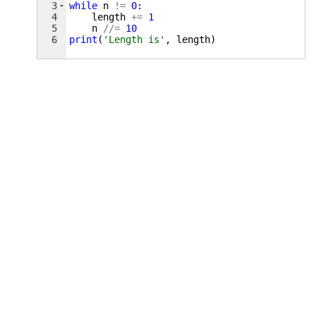
3
while
n
!=
0
:
4
length
+=
1
5
n
//=
10
6
print
(
'Length is'
, 
length
)