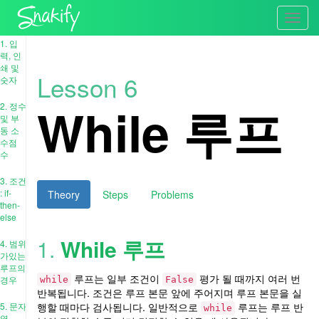
Toggl
navig
1. 입
력, 인
쇄 및
Lesson 6
숫자
While 루프
2. 정수
및 부
동 소
수점
수
3. 조건
: if-
Theory
Steps
Problems
then-
else
1.
While 루프
4. 범위
가있는
루프의
루프는 일부 조건이
평가 될 때까지 여러 번
경우
while
False
반복됩니다. 조건은 루프 본문 앞에 주어지며 루프 본문을 실
5. 문자
행할 때마다 검사됩니다. 일반적으로
루프는 루프 반
while
열