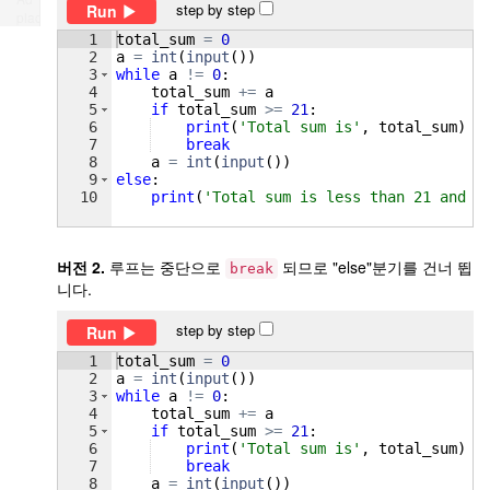
step by step
Run
place
1
total_sum
=
0
2
a
=
int
(
input
(
))
3
while
a
!=
0
:
4
total_sum
+=
a
5
if
total_sum
>=
21
:
6
print
(
'Total sum is'
, 
total_sum
)
7
break
8
a
=
int
(
input
(
))
9
else
:
10
print
(
'Total sum is less than 21 and i
버전 2.
루프는 중단으로
되므로 "else"분기를 건너 뜁
break
니다.
step by step
Run
1
total_sum
=
0
2
a
=
int
(
input
(
))
3
while
a
!=
0
:
4
total_sum
+=
a
5
if
total_sum
>=
21
:
6
print
(
'Total sum is'
, 
total_sum
)
7
break
8
a
=
int
(
input
(
))