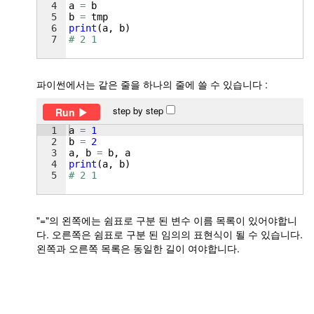
4
a
=
b
5
b
=
tmp
6
print
(
a
, 
b
)
7
# 2 1
파이썬에서는 같은 줄을 하나의 줄에 쓸 수 있습니다 :
step by step
Run
1
a
=
1
2
b
=
2
3
a
, 
b
=
b
, 
a
4
print
(
a
, 
b
)
5
# 2 1
"="의 왼쪽에는 쉼표로 구분 된 변수 이름 목록이 있어야합니
다. 오른쪽은 쉼표로 구분 된 임의의 표현식이 될 수 있습니다.
왼쪽과 오른쪽 목록은 동일한 길이 여야합니다.