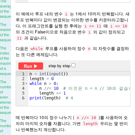
The
average
of the
이 예에서 루프 내의 변수
는 1에서 10까지 반복됩니다. 새
i
sequence
루프 반복마다 값이 변경되는 이러한 변수를 카운터라고합니
The
다. 이 프래그먼트를 실행 한 후에는
때
i == 11
i <= 10
maximum
의 조건이 False이므로 처음으로 변수
의 값이 정의되고
i
of the
과 같습니다.
11
sequence
다음은
루프를 사용하여 정수
의 자릿수를 결정하
The
while
n
index
는 또 다른 예제입니다.
of the
maximum
step by step
Run
of a
sequence
1
n
=
int
(
input
(
))
2
length
=
0
The
3
while
n
>
0
:
number
4
n
//=
10
# 
이
것
은
 n = n // 10
과
같
습
니
of
5
length
+=
1
even
6
print
(
length
)
# 4
elements
of the
sequence
매 반복마다 10의 정수 나누기 (
)를 사용하여 숫
n //= 10
The
자의 마지막 숫자를 자릅니다. 가변
우리는 몇 번이
length
number
나 반복했는지 계산합니다.
of