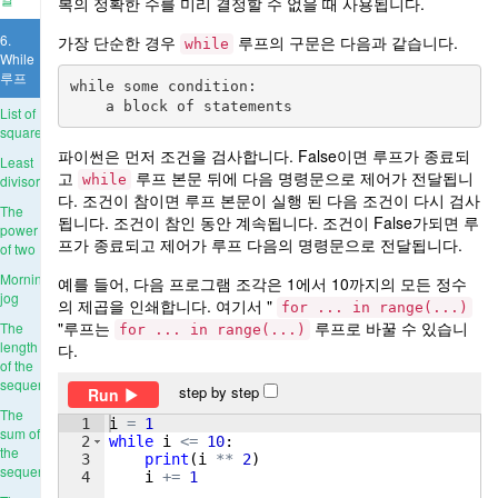
복의 정확한 수를 미리 결정할 수 없을 때 사용됩니다.
6.
가장 단순한 경우
루프의 구문은 다음과 같습니다.
while
While
루프
while some condition:

List of
squares
파이썬은 먼저 조건을 검사합니다. False이면 루프가 종료되
Least
고
루프 본문 뒤에 다음 명령문으로 제어가 전달됩니
divisor
while
다. 조건이 참이면 루프 본문이 실행 된 다음 조건이 다시 검사
The
됩니다. 조건이 참인 동안 계속됩니다. 조건이 False가되면 루
power
프가 종료되고 제어가 루프 다음의 명령문으로 전달됩니다.
of two
Morning
예를 들어, 다음 프로그램 조각은 1에서 10까지의 모든 정수
jog
의 제곱을 인쇄합니다. 여기서 "
for ... in range(...)
"루프는
루프로 바꿀 수 있습니
The
for ... in range(...)
length
다.
of the
sequence
step by step
Run
The
1
i
=
1
sum of
2
while
i
<=
10
:
the
3
print
(
i
**
2
)
sequence
4
i
+=
1