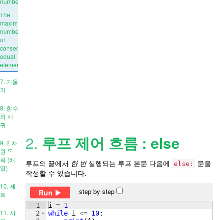
number
The
maximum
number
of
consecutive
equal
elements
7. 기울
기
8. 함수
와 재
귀
2.
루프 제어 흐름 : else
9. 2 차
원 목
록 (배
루프의 끝에서
한 번
실행되는 루프 본문 다음에
문을
else:
열)
작성할 수 있습니다.
10. 세
step by step
Run
트
1
i
=
1
11. 사
2
while
i
<=
10
: