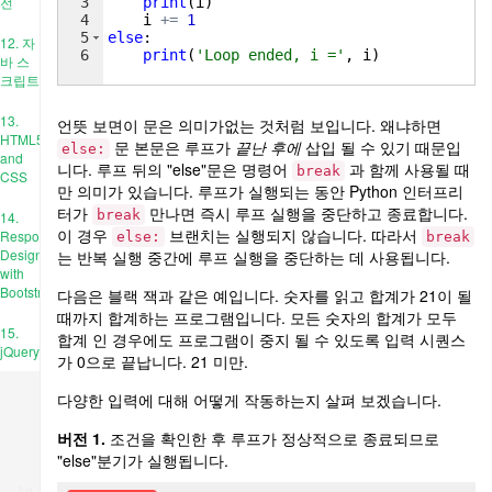
전
3
print
(
i
)
4
i
+=
1
5
else
:
12. 자
6
print
(
'Loop ended, i ='
, 
i
)
바 스
크립트
13.
언뜻 보면이 문은 의미가없는 것처럼 보입니다. 왜냐하면
HTML5
문 본문은 루프가
끝난 후에
삽입 될 수 있기 때문입
else:
and
니다. 루프 뒤의 "else"문은 명령어
과 함께 사용될 때
break
CSS
만 의미가 있습니다. 루프가 실행되는 동안 Python 인터프리
터가
만나면 즉시 루프 실행을 중단하고 종료합니다.
break
14.
이 경우
브랜치는 실행되지 않습니다. 따라서
Responsive
else:
break
Design
는 반복 실행 중간에 루프 실행을 중단하는 데 사용됩니다.
with
Bootstrap
다음은 블랙 잭과 같은 예입니다. 숫자를 읽고 합계가 21이 될
때까지 합계하는 프로그램입니다. 모든 숫자의 합계가 모두
15.
합계 인 경우에도 프로그램이 중지 될 수 있도록 입력 시퀀스
jQuery
가 ​​0으로 끝납니다. 21 미만.
다양한 입력에 대해 어떻게 작동하는지 살펴 보겠습니다.
버전 1.
조건을 확인한 후 루프가 정상적으로 종료되므로
"else"분기가 실행됩니다.
Ad