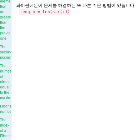
elements
파이썬에는이 문제를 해결하는 또 다른 쉬운 방법이 있습니다
that
:
.
are
length = len(str(i))
greater
than
the
previous
one
The
second
maximum
The
number
of
elements
equal
to the
maximum
Fibonacci
numbers
The
index
of a
Fibonacci