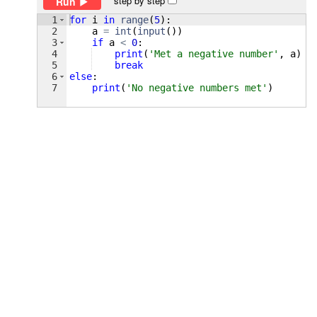
step by step
Run
1
for
i
in
range
(
5
)
:
2
a
=
int
(
input
(
))
3
if
a
<
0
:
4
print
(
'Met a negative number'
, 
a
)
5
break
6
else
:
7
print
(
'No negative numbers met'
)