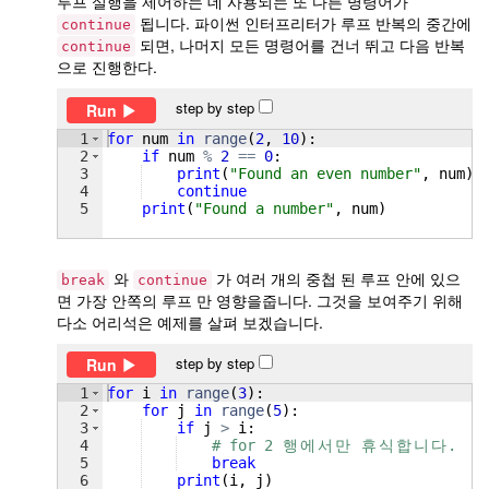
루프 실행을 제어하는 ​​데 사용되는 또 다른 명령어가
됩니다. 파이썬 인터프리터가 루프 반복의 중간에
continue
되면, 나머지 모든 명령어를 건너 뛰고 다음 반복
continue
으로 진행한다.
step by step
Run
1
for
num
in
range
(
2
, 
10
)
:
2
if
num
%
2
==
0
:
3
print
(
"Found an even number"
, 
num
)
4
continue
5
print
(
"Found a number"
, 
num
)
와
가 여러 개의 중첩 된 루프 안에 있으
break
continue
면 가장 안쪽의 루프 만 영향을줍니다. 그것을 보여주기 위해
다소 어리석은 예제를 살펴 보겠습니다.
step by step
Run
1
for
i
in
range
(
3
)
:
2
for
j
in
range
(
5
)
:
3
if
j
>
i
:
4
# for 2 
행
에
서
만
휴
식
합
니
다
.
5
break
6
print
(
i
, 
j
)