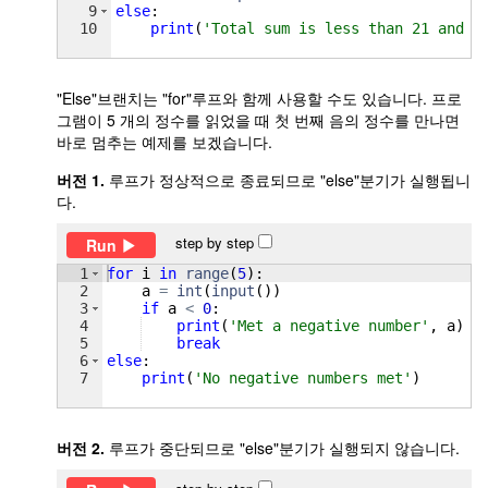
9
else
:
10
print
(
'Total sum is less than 21 and i
"Else"브랜치는 "for"루프와 함께 사용할 수도 있습니다. 프로
그램이 5 개의 정수를 읽었을 때 첫 번째 음의 정수를 만나면
바로 멈추는 예제를 보겠습니다.
버전 1.
루프가 정상적으로 종료되므로 "else"분기가 실행됩니
다.
step by step
Run
1
for
i
in
range
(
5
)
:
2
a
=
int
(
input
(
))
3
if
a
<
0
:
4
print
(
'Met a negative number'
, 
a
)
5
break
6
else
:
7
print
(
'No negative numbers met'
)
버전 2.
루프가 중단되므로 "else"분기가 실행되지 않습니다.