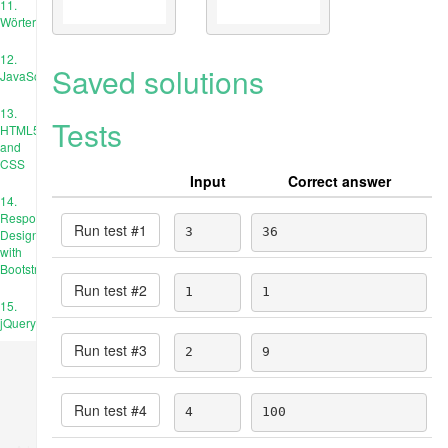
11.
Wörterbücher
12.
Saved solutions
JavaScript
13.
Tests
HTML5
and
CSS
Input
Correct answer
14.
Responsive
Run test #
1
3
36
Design
with
Bootstrap
Run test #
2
1
1
15.
jQuery
Run test #
3
2
9
Run test #
4
4
100