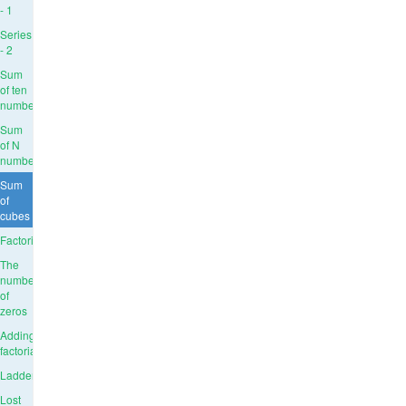
- 1
Series
- 2
Sum
of ten
numbers
Sum
of N
numbers
Sum
of
cubes
Factorial
The
number
of
zeros
Adding
factorials
Ladder
Lost