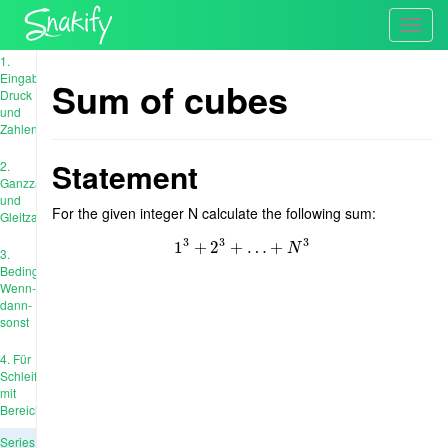
Toggl
navig
1.
Eingabe,
Sum of cubes
Druck
und
Zahlen
Statement
2.
Ganzzahl
und
For the given integer N calculate the following sum:
Gleitzahl
3
3
3
1
+
1
3
2
+
2
+
3
+
…
…
+
N
+
3
N
3.
Bedingungen:
Wenn-
dann-
sonst
4. Für
Schleife
mit
Bereich
Series