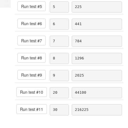
Ad
place
Run test #
5
5
225
Run test #
6
6
441
Run test #
7
7
784
Run test #
8
8
1296
Run test #
9
9
2025
Run test #
10
20
44100
Run test #
11
30
216225