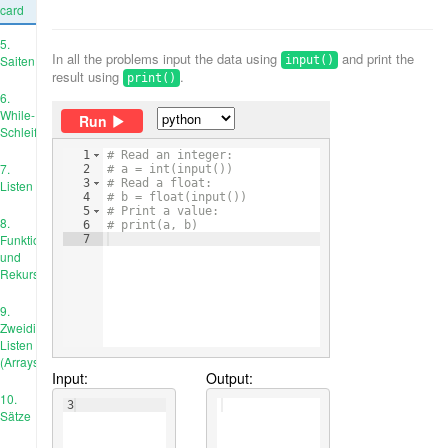
card
5.
In all the problems input the data using
and print the
Saiten
input()
result using
.
print()
6.
While-
Run
Schleife
1
# Read an integer:
7.
2
# a = int(input())
3
# Read a float:
Listen
4
# b = float(input())
5
# Print a value:
8.
6
# print(a, b)
Funktionen
7
und
Rekursion
9.
Zweidimensionale
Listen
(Arrays)
Input:
Output:
10.
3
Sätze