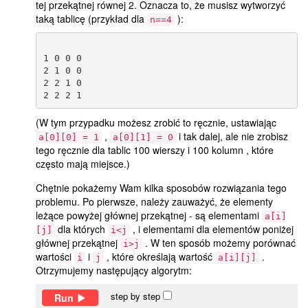
tej przekątnej równej 2. Oznacza to, że musisz wytworzyć
taką tablicę (przykład dla
):
n==4
1 0 0 0

2 1 0 0

2 2 1 0

(W tym przypadku możesz zrobić to ręcznie, ustawiając
,
i tak dalej, ale nie zrobisz
a[0][0] = 1
a[0][1] = 0
tego ręcznie dla tablic 100 wierszy i 100 kolumn , które
często mają miejsce.)
Chętnie pokażemy Wam kilka sposobów rozwiązania tego
problemu. Po pierwsze, należy zauważyć, że elementy
leżące powyżej głównej przekątnej - są elementami
a[i]
dla których
, i elementami dla elementów poniżej
[j]
i<j
głównej przekątnej
. W ten sposób możemy porównać
i>j
wartości
i
, które określają wartość
.
i
j
a[i][j]
Otrzymujemy następujący algorytm:
step by step
Run