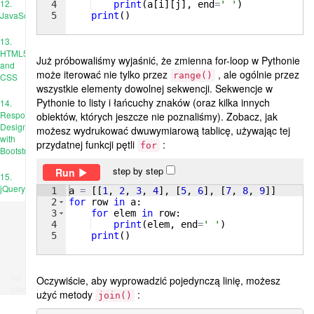
12.
4
print
(
a
[
i
]
[
j
]
, 
end
=
' '
)
JavaScript
5
print
(
)
13.
HTML5
Już próbowaliśmy wyjaśnić, że zmienna for-loop w Pythonie
and
może iterować nie tylko przez
, ale ogólnie przez
range()
CSS
wszystkie elementy dowolnej sekwencji. Sekwencje w
Pythonie to listy i łańcuchy znaków (oraz kilka innych
14.
Responsive
obiektów, których jeszcze nie poznaliśmy). Zobacz, jak
Design
możesz wydrukować dwuwymiarową tablicę, używając tej
with
przydatnej funkcji pętli
:
for
Bootstrap
step by step
Run
15.
jQuery
1
a
=
[[
1
, 
2
, 
3
, 
4
]
, 
[
5
, 
6
]
, 
[
7
, 
8
, 
9
]]
2
for
row
in
a
:
3
for
elem
in
row
:
4
print
(
elem
, 
end
=
' '
)
5
print
(
)
Ad
Oczywiście, aby wyprowadzić pojedynczą linię, możesz
place
użyć metody
:
join()