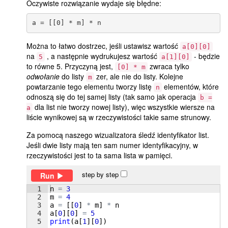
Oczywiste rozwiązanie wydaje się błędne:
Można to łatwo dostrzec, jeśli ustawisz wartość
a[0][0]
na
, a następnie wydrukujesz wartość
- będzie
5
a[1][0]
to równe 5. Przyczyną jest,
zwraca tylko
[0] * m
odwołanie
do listy
zer, ale nie do listy. Kolejne
m
powtarzanie tego elementu tworzy listę
elementów, które
n
odnoszą się do tej samej listy (tak samo jak operacja
b =
dla list nie tworzy nowej listy), więc wszystkie wiersze na
a
liście wynikowej są w rzeczywistości takie same strunowy.
Za pomocą naszego wizualizatora śledź identyfikator list.
Jeśli dwie listy mają ten sam numer identyfikacyjny, w
rzeczywistości jest to ta sama lista w pamięci.
step by step
Run
1
n
=
3
2
m
=
4
3
a
=
[[
0
]
*
m
]
*
n
4
a
[
0
]
[
0
]
=
5
5
print
(
a
[
1
]
[
0
])