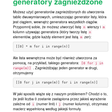
generatory zagnieżdżone
Możesz użyć generatorów zagnieżdżonych do utworzenia
tablic dwuwymiarowych, umieszczając generator listy, która
jest ciągiem, wewnątrz generatora wszystkich ciągów.
Przypomnij sobie, że możesz utworzyć listę
wierszy i
n
m
kolumn używając generatora (który tworzy listę
n
elementów, gdzie każdy element jest listą
zer):
m
Ale lista wewnętrzna może być również utworzona za
pomocą, na przykład, takiego generatora:
[0 for j in
. Zagnieżdżając jeden generator w drugi,
range(m)]
otrzymujemy
W jaki sposób wiąże się z naszym problemem? Chodzi o to,
że jeśli liczba 0 zostanie zastąpiona przez jakieś wyrażenie
zależne od
(numer linii) i
(numer kolumny), otrzymasz
i
j
macierz wypełnioną według jakiejś formuły.