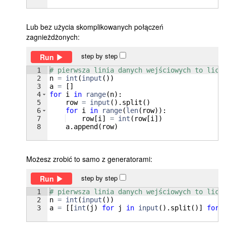
Lub bez użycia skomplikowanych połączeń
zagnieżdżonych:
step by step
Run
1
# pierwsza linia danych wejściowych to licz
2
n
=
int
(
input
(
))
3
a
=
[
]
4
for
i
in
range
(
n
)
:
5
row
=
input
(
)
.
split
(
)
6
for
i
in
range
(
len
(
row
))
:
7
row
[
i
]
=
int
(
row
[
i
])
8
a
.
append
(
row
)
Możesz zrobić to samo z generatorami:
step by step
Run
1
# pierwsza linia danych wejściowych to licz
2
n
=
int
(
input
(
))
3
a
=
[[
int
(
j
)
for
j
in
input
(
)
.
split
(
)]
for