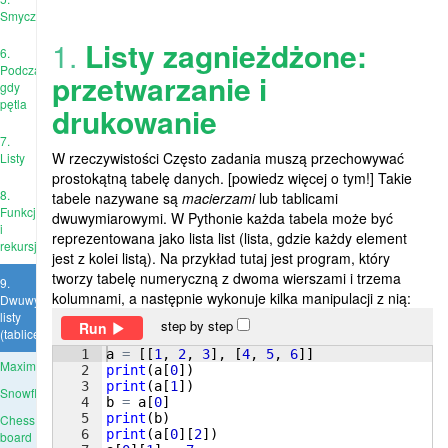
Smyczki
1.
Listy zagnieżdżone:
6.
Podczas
przetwarzanie i
gdy
pętla
drukowanie
7.
W rzeczywistości Często zadania muszą przechowywać
Listy
prostokątną tabelę danych. [powiedz więcej o tym!] Takie
8.
tabele nazywane są
macierzami
lub tablicami
Funkcje
dwuwymiarowymi. W Pythonie każda tabela może być
i
reprezentowana jako lista list (lista, gdzie każdy element
rekursja
jest z kolei listą). Na przykład tutaj jest program, który
tworzy tabelę numeryczną z dwoma wierszami i trzema
9.
kolumnami, a następnie wykonuje kilka manipulacji z nią:
Dwuwymiarowe
listy
step by step
Run
(tablice)
1
a
=
[[
1
, 
2
, 
3
]
, 
[
4
, 
5
, 
6
]]
Maximum
2
print
(
a
[
0
])
3
print
(
a
[
1
])
Snowflake
4
b
=
a
[
0
]
5
print
(
b
)
Chess
6
print
(
a
[
0
]
[
2
])
board