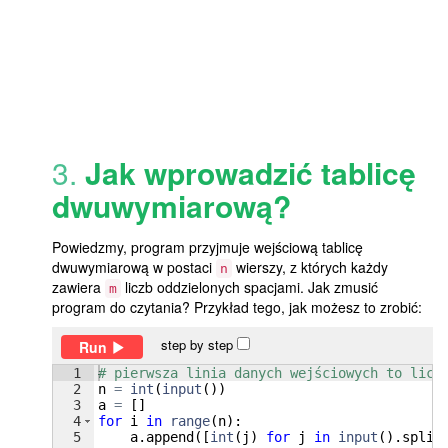
3.
Jak wprowadzić tablicę
dwuwymiarową?
Powiedzmy, program przyjmuje wejściową tablicę
dwuwymiarową w postaci
wierszy, z których każdy
n
zawiera
liczb oddzielonych spacjami. Jak zmusić
m
program do czytania? Przykład tego, jak możesz to zrobić:
step by step
Run
1
# pierwsza linia danych wejściowych to licz
2
n
=
int
(
input
(
))
3
a
=
[
]
4
for
i
in
range
(
n
)
:
5
a
.
append
([
int
(
j
)
for
j
in
input
(
)
.
split