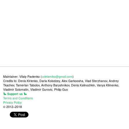
Maintainer: Vitaly Pavlenko (
cxielamiko@gmail.com
)
Credits to: Denis Kirienko, Daria Kolodzey, Alex Garkoosha, Vlad Sterzhanov, Andrey
Tkachev, Tamerlan Tabolov, Anthony Baryshnikov, Denis Kalinochkin, Vanya Klimenko,
Vladimir Solomatin, Vladimir Gurovic, Philip Guo
🐍 Support us 🐍
Terms and Conditions
Privacy Policy
© 2012–2018