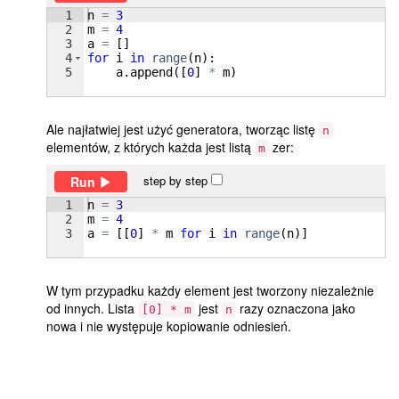
1
n
=
3
2
m
=
4
3
a
=
[
]
4
for
i
in
range
(
n
)
:
5
a
.
append
([
0
]
*
m
)
Ale najłatwiej jest użyć generatora, tworząc listę
n
elementów, z których każda jest listą
zer:
m
step by step
Run
1
n
=
3
2
m
=
4
3
a
=
[[
0
]
*
m
for
i
in
range
(
n
)]
W tym przypadku każdy element jest tworzony niezależnie
od innych. Lista
jest
razy oznaczona jako
[0] * m
n
nowa i nie występuje kopiowanie odniesień.