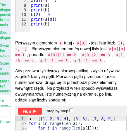
7
a
[
0
]
[
1
]
=
7
The
8
print
(
a
)
diagonal
9
print
(
b
)
parallel
10
b
[
2
]
=
9
11
print
(
a
[
0
])
to the
12
print
(
b
)
main
Side
diagonal
Pierwszym elementem
tutaj -
- jest lista liczb
a
a[0]
[1,
Swap
. Pierwszym elementem
tej
nowej listy jest
2, 3]
a[0][0]
the
; ponadto,
,
,
== 1
a[0][1] == 2
a[0][2] == 3
a[1]
columns
,
,
.
[0] == 4
a[1][1] == 5
a[1][2] == 6
Scale
a
Aby przetworzyć dwuwymiarową tablicę, zwykle używasz
matrix
zagnieżdżonych pętli. Pierwsza pętla przechodzi przez
Multiply
numer wiersza, druga pętla przechodzi przez elementy
two
wewnątrz rzędu. Na przykład w ten sposób wyświetlasz
matrices
dwuwymiarową listę numeryczną na ekranie, po linii,
oddzielając liczby spacjami:
10.
Zestawy
step by step
Run
11.
1
a
=
[[
1
, 
2
, 
3
, 
4
]
, 
[
5
, 
6
]
, 
[
7
, 
8
, 
9
]]
Słowniki
2
for
i
in
range
(
len
(
a
))
:
3
for
j
in
range
(
len
(
a
[
i
]))
: