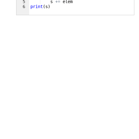
5
s
+=
elem
6
print
(
s
)