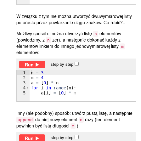
W związku z tym nie można utworzyć dwuwymiarowej listy
po prostu przez powtarzanie ciągu znaków. Co robić?..
Możliwy sposób: można utworzyć listę
elementów
n
(powiedzmy, z
zer), a następnie dokonać każdy z
n
elementów linkiem do innego jednowymiarowej listy
m
elementów:
step by step
Run
1
n
=
3
2
m
=
4
3
a
=
[
0
]
*
n
4
for
i
in
range
(
n
)
:
5
a
[
i
]
=
[
0
]
*
m
Inny (ale podobny) sposób: utwórz pustą listę, a następnie
do niej nowy element
razy (ten element
append
n
powinien być listą długości
):
m
step by step
Run