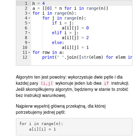
1
n
=
4
2
a
=
[[
0
]
*
n
for
i
in
range
(
n
)]
3
for
i
in
range
(
n
)
:
4
for
j
in
range
(
n
)
:
5
if
i
<
j
:
6
a
[
i
]
[
j
]
=
0
7
elif
i
>
j
:
8
a
[
i
]
[
j
]
=
2
9
else
:
10
a
[
i
]
[
j
]
=
1
11
for
row
in
a
:
12
print
(
' '
.
join
([
str
(
elem
)
for
elem
in
Algorytm ten jest powolny: wykorzystuje dwie pętle i dla
każdej pary
wykonuje jeden lub dwa
instrukcji.
(i,j)
if
Jeśli skomplikujemy algorytm, będziemy w stanie to zrobić
bez instrukcji warunkowej.
Najpierw wypełnij główną przekątną, dla której
potrzebujemy jednej pętli:
for i in range(n):
