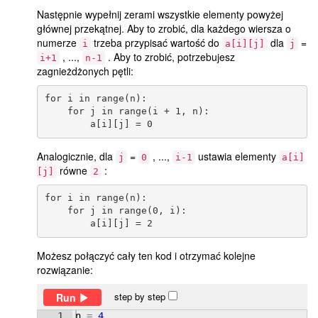
Następnie wypełnij zerami wszystkie elementy powyżej
głównej przekątnej. Aby to zrobić, dla każdego wiersza o
numerze
trzeba przypisać wartość do
dla
=
i
a[i][j]
j
, ...,
. Aby to zrobić, potrzebujesz
i+1
n-1
zagnieżdżonych pętli:
for i in range(n):

    for j in range(i + 1, n):

Analogicznie, dla
=
, ...,
ustawia elementy
j
0
i-1
a[i]
równe
:
[j]
2
for i in range(n):

    for j in range(0, i):

Możesz połączyć cały ten kod i otrzymać kolejne
rozwiązanie:
step by step
Run
1
n
=
4