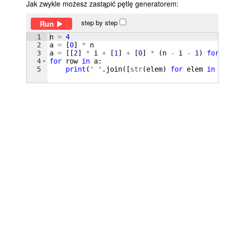
Jak zwykle możesz zastąpić pętlę generatorem:
step by step
Run
1
n
=
4
2
a
=
[
0
]
*
n
3
a
=
[[
2
]
*
i
+
[
1
]
+
[
0
]
*
(
n
-
i
-
1
)
for
4
for
row
in
a
:
5
print
(
' '
.
join
([
str
(
elem
)
for
elem
in
r