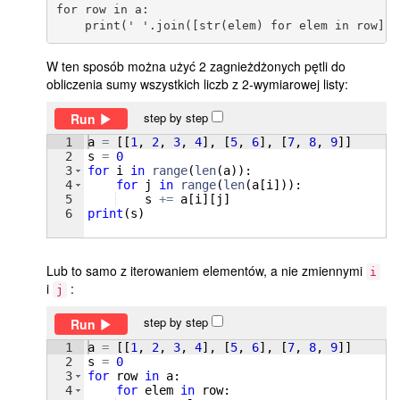
for row in a:

W ten sposób można użyć 2 zagnieżdżonych pętli do
obliczenia sumy wszystkich liczb z 2-wymiarowej listy:
step by step
Run
1
a
=
[[
1
, 
2
, 
3
, 
4
]
, 
[
5
, 
6
]
, 
[
7
, 
8
, 
9
]]
2
s
=
0
3
for
i
in
range
(
len
(
a
))
:
4
for
j
in
range
(
len
(
a
[
i
]))
:
5
s
+=
a
[
i
]
[
j
]
6
print
(
s
)
Lub to samo z iterowaniem elementów, a nie zmiennymi
i
i
:
j
step by step
Run
1
a
=
[[
1
, 
2
, 
3
, 
4
]
, 
[
5
, 
6
]
, 
[
7
, 
8
, 
9
]]
2
s
=
0
3
for
row
in
a
:
4
for
elem
in
row
: