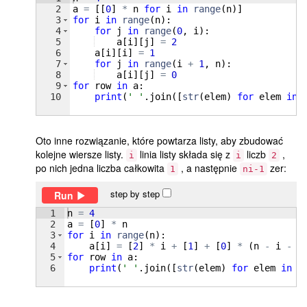
2
a
=
[[
0
]
*
n
for
i
in
range
(
n
)]
3
for
i
in
range
(
n
)
:
4
for
j
in
range
(
0
, 
i
)
:
5
a
[
i
]
[
j
]
=
2
6
a
[
i
]
[
i
]
=
1
7
for
j
in
range
(
i
+
1
, 
n
)
:
8
a
[
i
]
[
j
]
=
0
9
for
row
in
a
:
10
print
(
' '
.
join
([
str
(
elem
)
for
elem
in
Oto inne rozwiązanie, które powtarza listy, aby zbudować
kolejne wiersze listy.
linia listy składa się z
liczb
,
i
i
2
po nich jedna liczba całkowita
, a następnie
zer:
1
ni-1
step by step
Run
1
n
=
4
2
a
=
[
0
]
*
n
3
for
i
in
range
(
n
)
:
4
a
[
i
]
=
[
2
]
*
i
+
[
1
]
+
[
0
]
*
(
n
-
i
-
1
5
for
row
in
a
:
6
print
(
' '
.
join
([
str
(
elem
)
for
elem
in
r