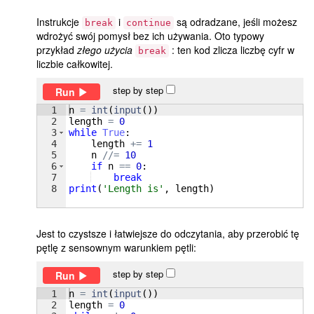
Instrukcje
i
są odradzane, jeśli możesz
break
continue
wdrożyć swój pomysł bez ich używania. Oto typowy
przykład
złego użycia
: ten kod zlicza liczbę cyfr w
break
liczbie całkowitej.
step by step
Run
1
n
=
int
(
input
(
))
2
length
=
0
3
while
True
:
4
length
+=
1
5
n
//=
10
6
if
n
==
0
:
7
break
8
print
(
'Length is'
, 
length
)
Jest to czystsze i łatwiejsze do odczytania, aby przerobić tę
pętlę z sensownym warunkiem pętli:
step by step
Run
1
n
=
int
(
input
(
))
2
length
=
0