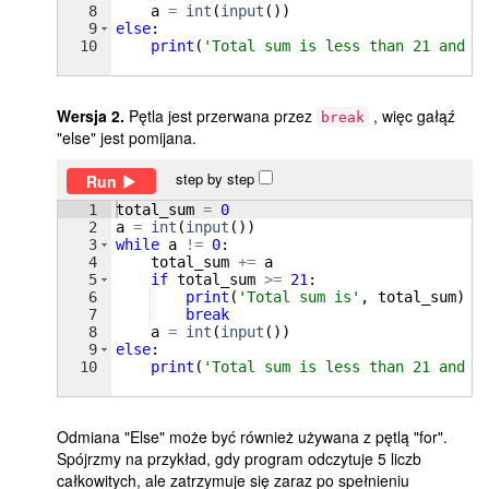
8
a
=
int
(
input
(
))
9
else
:
10
print
(
'Total sum is less than 21 and i
Wersja 2.
Pętla jest przerwana przez
, więc gałąź
break
"else" jest pomijana.
step by step
Run
1
total_sum
=
0
2
a
=
int
(
input
(
))
3
while
a
!=
0
:
4
total_sum
+=
a
5
if
total_sum
>=
21
:
6
print
(
'Total sum is'
, 
total_sum
)
7
break
8
a
=
int
(
input
(
))
9
else
:
10
print
(
'Total sum is less than 21 and i
Odmiana "Else" może być również używana z pętlą "for".
Spójrzmy na przykład, gdy program odczytuje 5 liczb
całkowitych, ale zatrzymuje się zaraz po spełnieniu