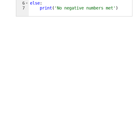
6
else
:
7
print
(
'No negative numbers met'
)