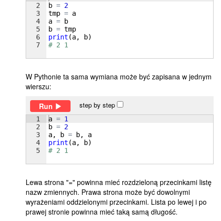
2
b
=
2
3
tmp
=
a
4
a
=
b
5
b
=
tmp
6
print
(
a
, 
b
)
7
# 2 1
W Pythonie ta sama wymiana może być zapisana w jednym
wierszu:
step by step
Run
1
a
=
1
2
b
=
2
3
a
, 
b
=
b
, 
a
4
print
(
a
, 
b
)
5
# 2 1
Lewa strona "=" powinna mieć rozdzieloną przecinkami listę
nazw zmiennych. Prawa strona może być dowolnymi
wyrażeniami oddzielonymi przecinkami. Lista po lewej i po
prawej stronie powinna mieć taką samą długość.