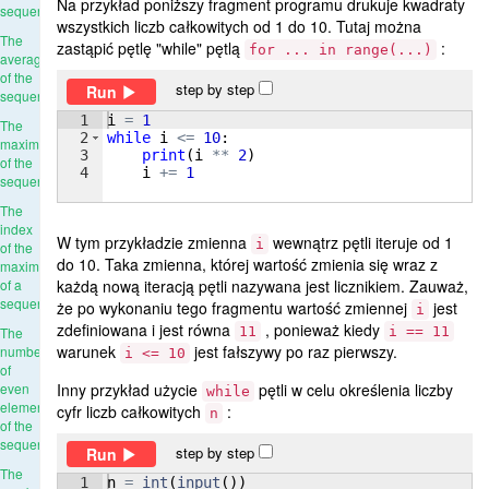
Na przykład poniższy fragment programu drukuje kwadraty
sequence
wszystkich liczb całkowitych od 1 do 10. Tutaj można
The
zastąpić pętlę "while" pętlą
:
for ... in range(...)
average
of the
step by step
Run
sequence
1
i
=
1
The
2
while
i
<=
10
:
maximum
3
print
(
i
**
2
)
of the
4
i
+=
1
sequence
The
index
W tym przykładzie zmienna
wewnątrz pętli iteruje od 1
i
of the
do 10. Taka zmienna, której wartość zmienia się wraz z
maximum
każdą nową iteracją pętli nazywana jest licznikiem. Zauważ,
of a
sequence
że po wykonaniu tego fragmentu wartość zmiennej
jest
i
zdefiniowana i jest równa
, ponieważ kiedy
11
i == 11
The
warunek
jest fałszywy po raz pierwszy.
number
i <= 10
of
Inny przykład użycie
pętli w celu określenia liczby
even
while
elements
cyfr liczb całkowitych
:
n
of the
sequence
step by step
Run
The
1
n
=
int
(
input
(
))