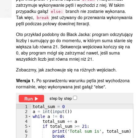
zatrzymuje wykonywanie pętli i wychodzi z niej. W takim
Ad
przypadku gałąź
branch nie zostanie wykonana.
else:
place
Tak więc,
jest używany do przerwania wykonywania
break
pętli podczas połowy dowolnej iteracji.
Oto przykład podobny do Black Jacka: program odczytujący
liczby i sumujący go do momentu, w którym suma stanie się
większa lub równa 21. Sekwencja wejściowa kończy się na
0, aby program mógł się zatrzymać nawet, jeśli suma
wszystkich liczb jest równa mniej niż 21.
Zobaczmy, jak zachowuje się na różnych wejściach.
Wersja 1.
Po sprawdzeniu warunku pętla jest wychodzona
normalnie, więc wykonywana jest gałąź "else".
step by step
Run
1
total_sum
=
0
2
a
=
int
(
input
(
))
3
while
a
!=
0
:
4
total_sum
+=
a
5
if
total_sum
>=
21
:
6
print
(
'Total sum is'
, 
total_sum
)
7
break