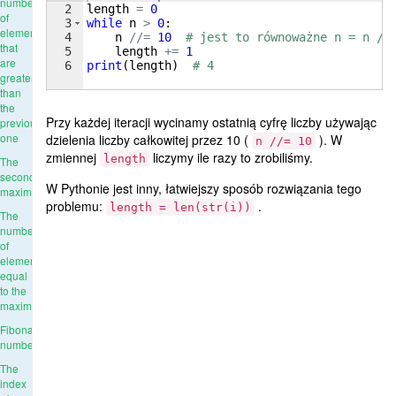
number
2
length
=
0
of
3
while
n
>
0
:
elements
4
n
//=
10
# jest to równoważne n = n //
that
5
length
+=
1
are
6
print
(
length
)
# 4
greater
than
the
Przy każdej iteracji wycinamy ostatnią cyfrę liczby używając
previous
one
dzielenia liczby całkowitej przez 10 (
). W
n //= 10
zmiennej
liczymy ile razy to zrobiliśmy.
length
The
second
W Pythonie jest inny, łatwiejszy sposób rozwiązania tego
maximum
problemu:
.
length = len(str(i))
The
number
of
elements
equal
to the
maximum
Fibonacci
numbers
The
index