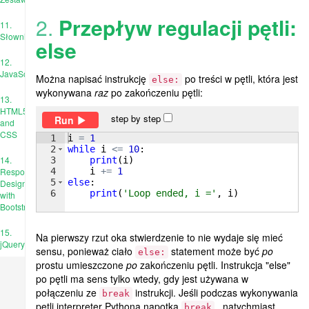
2.
Przepływ regulacji pętli:
11.
Słowniki
else
12.
JavaScript
Można napisać instrukcję
po treści w pętli, która jest
else:
wykonywana
raz
po zakończeniu pętli:
13.
HTML5
step by step
Run
and
CSS
1
i
=
1
2
while
i
<=
10
:
14.
3
print
(
i
)
4
i
+=
1
Responsive
5
else
:
Design
6
print
(
'Loop ended, i ='
, 
i
)
with
Bootstrap
15.
Na pierwszy rzut oka stwierdzenie to nie wydaje się mieć
jQuery
sensu, ponieważ ciało
statement może być
po
else:
prostu umieszczone
po
zakończeniu pętli. Instrukcja "else"
po pętli ma sens tylko wtedy, gdy jest używana w
połączeniu ze
instrukcji. Jeśli podczas wykonywania
break
pętli interpreter Pythona napotka
, natychmiast
break