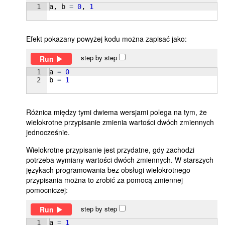
1
a
, 
b
=
0
, 
1
Efekt pokazany powyżej kodu można zapisać jako:
step by step
Run
1
a
=
0
2
b
=
1
Różnica między tymi dwiema wersjami polega na tym, że
wielokrotne przypisanie zmienia wartości dwóch zmiennych
jednocześnie.
Wielokrotne przypisanie jest przydatne, gdy zachodzi
potrzeba wymiany wartości dwóch zmiennych. W starszych
językach programowania bez obsługi wielokrotnego
przypisania można to zrobić za pomocą zmiennej
pomocniczej:
step by step
Run
1
a
=
1