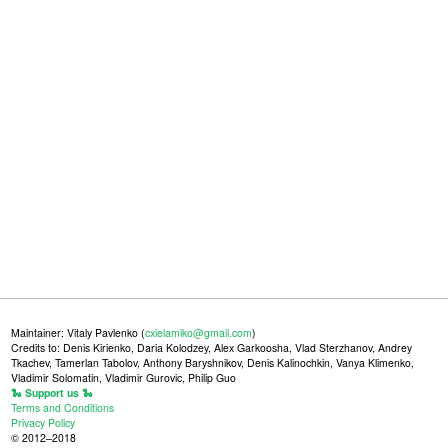
Maintainer: Vitaly Pavlenko (
cxielamiko@gmail.com
)
Credits to: Denis Kirienko, Daria Kolodzey, Alex Garkoosha, Vlad Sterzhanov, Andrey
Tkachev, Tamerlan Tabolov, Anthony Baryshnikov, Denis Kalinochkin, Vanya Klimenko,
Vladimir Solomatin, Vladimir Gurovic, Philip Guo
🐍 Support us 🐍
Terms and Conditions
Privacy Policy
© 2012–2018