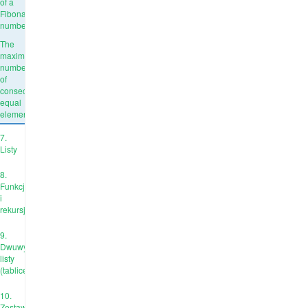
of a
Fibonacci
number
The
maximum
number
of
consecutive
equal
elements
7.
Listy
8.
Funkcje
i
rekursja
9.
Dwuwymiarowe
listy
(tablice)
10.
Zestawy