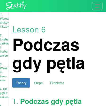
Toggl
navig
1.
Wprowadzanie,
drukowanie
Lesson 6
i liczby
Podczas
2.
Liczba
całkowita
i
liczba
gdy pętla
zmiennoprzecinkowa
3.
Warunki:
if-
then-
else
Theory
Steps
Problems
4. Dla
pętli z
zakresem
1.
Podczas gdy pętla
5.