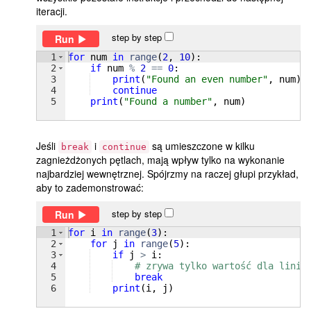
iteracji.
step by step
Run
1
for
num
in
range
(
2
, 
10
)
:
2
if
num
%
2
==
0
:
3
print
(
"Found an even number"
, 
num
)
4
continue
5
print
(
"Found a number"
, 
num
)
Jeśli
i
są umieszczone w kilku
break
continue
zagnieżdżonych pętlach, mają wpływ tylko na wykonanie
najbardziej wewnętrznej. Spójrzmy na raczej głupi przykład,
aby to zademonstrować:
step by step
Run
1
for
i
in
range
(
3
)
:
2
for
j
in
range
(
5
)
:
3
if
j
>
i
:
4
# zrywa tylko wartość dla linii
5
break
6
print
(
i
, 
j
)