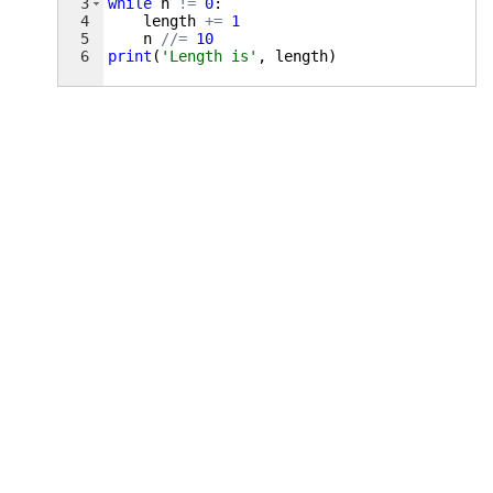
3
while
n
!=
0
:
4
length
+=
1
5
n
//=
10
6
print
(
'Length is'
, 
length
)