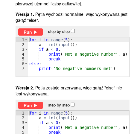
pierwszej ujemnej liczby całkowitej.
Wersja 1.
Pętla wychodzi normalnie, więc wykonywana jest
gałąź "else".
step by step
Run
1
for
i
in
range
(
5
)
:
2
a
=
int
(
input
(
))
3
if
a
<
0
:
4
print
(
'Met a negative number'
, 
a
)
5
break
6
else
:
7
print
(
'No negative numbers met'
)
Wersja 2.
Pętla zostaje przerwana, więc gałąź "else" nie
jest wykonywana.
step by step
Run
1
for
i
in
range
(
5
)
:
2
a
=
int
(
input
(
))
3
if
a
<
0
:
4
print
(
'Met a negative number'
, 
a
)
5
break