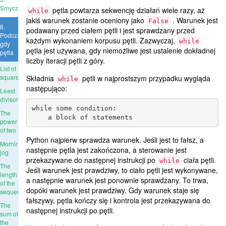
Smyczki
pętla powtarza sekwencję działań wiele razy, aż
while
jakiś warunek zostanie oceniony jako
. Warunek jest
False
6.
podawany przed ciałem pętli i jest sprawdzany przed
Podczas
każdym wykonaniem korpusu pętli. Zazwyczaj,
while
gdy
pętla jest używana, gdy niemożliwe jest ustalenie dokładnej
pętla
liczby iteracji pętli z góry.
List of
squares
Składnia
pętli w najprostszym przypadku wygląda
while
następująco:
Least
divisor
while some condition:

The
power
of two
Python najpierw sprawdza warunek. Jeśli jest to fałsz, a
Morning
następnie pętla jest zakończona, a sterowanie jest
jog
przekazywane do następnej instrukcji po
ciała pętli.
while
The
Jeśli warunek jest prawdziwy, to ciało pętli jest wykonywane,
length
a następnie warunek jest ponownie sprawdzany. To trwa,
of the
dopóki warunek jest prawdziwy. Gdy warunek staje się
sequence
fałszywy, pętla kończy się i kontrola jest przekazywana do
The
następnej instrukcji po pętli.
sum of
the